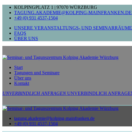
Zum
KOLPINGPLATZ 1 | 97070 WÜRZBURG
Inhalt
TAGUNG.AKADEMIE@KOLPING-MAINFRANKEN.DE
springen
+49 (0) 931 4537-1504
UNSERE VERANSTALTUNGS- UND SEMINARRÄUME
FAQS
ÜBER UNS
Start
Tagungen und Seminare
Über uns
Kontakt
UNVERBINDLICH ANFRAGEN
UNVERBINDLICH ANFRAGE
tagung.akademie@kolping-mainfranken.de
+49 (0) 931 4537-1504