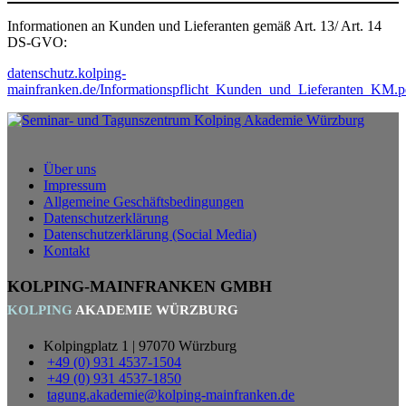
Informationen an Kunden und Lieferanten gemäß Art. 13/ Art. 14
DS-GVO:
datenschutz.kolping-
mainfranken.de/Informationspflicht_Kunden_und_Lieferanten_KM.p
Über uns
Impressum
Allgemeine Geschäftsbedingungen
Datenschutzerklärung
Datenschutzerklärung (Social Media)
Kontakt
KOLPING-MAINFRANKEN GMBH
KOLPING
AKADEMIE WÜRZBURG
Kolpingplatz 1 | 97070 Würzburg
+49 (0) 931 4537-1504
+49 (0) 931 4537-1850
tagung.akademie@kolping-mainfranken.de