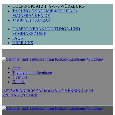
Zum
KOLPINGPLATZ 1 | 97070 WÜRZBURG
Inhalt
TAGUNG.AKADEMIE@KOLPING-
springen
MAINFRANKEN.DE
+49 (0) 931 4537-1504
UNSERE VERANSTALTUNGS- UND
SEMINARRÄUME
FAQS
ÜBER UNS
Start
Tagungen und Seminare
Über uns
Kontakt
UNVERBINDLICH ANFRAGEN
UNVERBINDLICH
ANFRAGEN
Search