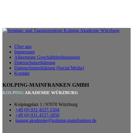
Über uns
Impressum
Allgemeine Geschäftsbedingungen
Datenschutzerklärung
Datenschutzerklärung (Social Media)
Kontakt
KOLPING-MAINFRANKEN GMBH
KOLPING
AKADEMIE WÜRZBURG
Kolpingplatz 1 | 97070 Würzburg
+49 (0) 931 4537-1504
+49 (0) 931 4537-1850
tagung.akademie@kolping-mainfranken.de