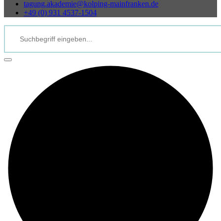
tagung.akademie@kolping-mainfranken.de
+49 (0) 931 4537-1504