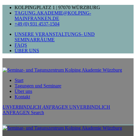
Zum
KOLPINGPLATZ 1 | 97070 WÜRZBURG
Inhalt
TAGUNG.AKADEMIE@KOLPING-
springen
MAINFRANKEN.DE
+49 (0) 931 4537-1504
UNSERE VERANSTALTUNGS- UND
SEMINARRÄUME
FAQS
ÜBER UNS
Start
Tagungen und Seminare
Über uns
Kontakt
UNVERBINDLICH ANFRAGEN
UNVERBINDLICH
ANFRAGEN
Search